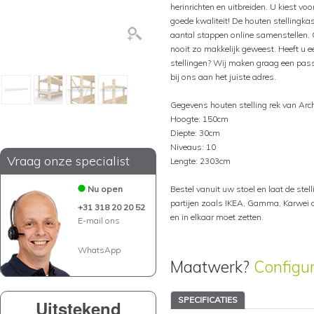
herinrichten en uitbreiden. U kiest voo
goede kwaliteit! De houten stellingka
aantal stappen online samenstellen. 
nooit zo makkelijk geweest. Heeft u ee
stellingen? Wij maken graag een pass
bij ons aan het juiste adres.
Gegevens houten stelling rek van Arc
Hoogte: 150cm
Diepte: 30cm
Niveaus: 10
Vraag onze specialist
Lengte: 2303cm
Nu open
Bestel vanuit uw stoel en laat de stelli
partijen zoals IKEA, Gamma, Karwei of
+31 318 20 20 52
en in elkaar moet zetten.
E-mail ons
WhatsApp
Maatwerk?
Configu
SPECIFICATIES
Uitstekend