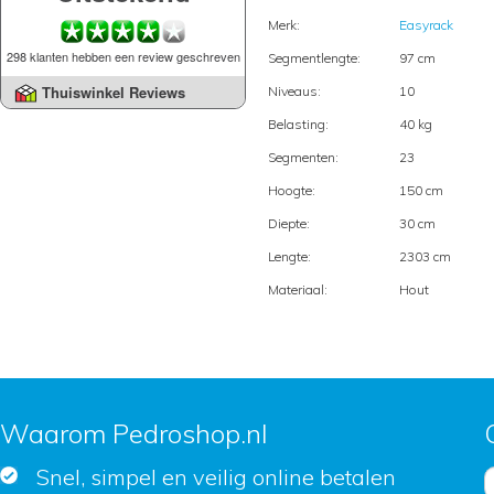
Merk:
Easyrack
298 klanten hebben een review geschreven
Segmentlengte:
97 cm
Thuiswinkel Reviews
Niveaus:
10
Belasting:
40 kg
Segmenten:
23
Hoogte:
150 cm
Diepte:
30 cm
Lengte:
2303 cm
Materiaal:
Hout
Waarom Pedroshop.nl
Snel, simpel en veilig online betalen