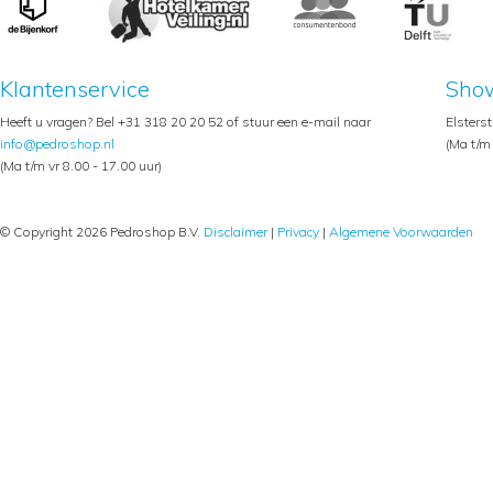
Klantenservice
Sho
Heeft u vragen? Bel +31 318 20 20 52 of stuur een e-mail naar
Elsters
info@pedroshop.nl
(Ma t/m 
(Ma t/m vr 8.00 - 17.00 uur)
© Copyright 2026 Pedroshop B.V.
Disclaimer
|
Privacy
|
Algemene Voorwaarden