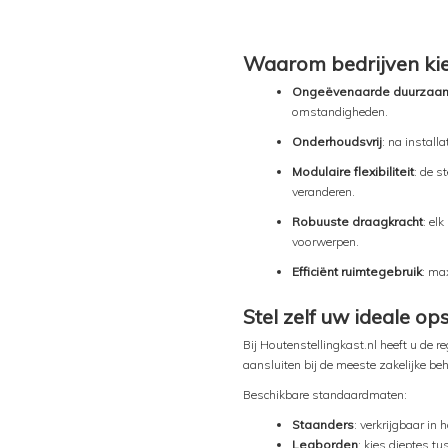
Waarom bedrijven kie
Ongeëvenaarde duurzaa
omstandigheden.
Onderhoudsvrij
: na install
Modulaire flexibiliteit
: de 
veranderen.
Robuuste draagkracht
: el
voorwerpen.
Efficiënt ruimtegebruik
: ma
Stel zelf uw ideale o
Bij Houtenstellingkast.nl heeft u de 
aansluiten bij de meeste zakelijke 
Beschikbare standaardmaten:
Staanders
: verkrijgbaar in
Legborden
: kies dieptes t