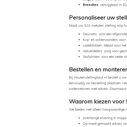
Breedtes
: verkrijgbaar in 5
Personaliseer uw stel
Maak uw GS3 metalen stelling nóg fu
Deursets: voor een afgeslote
Kop- en achterwanden: voor ex
Ladeblokken: ideaal voor het
Vakverdelers: zorg voor geo
Stofplinten: voor een nette, 
Bestellen en monteren
Bij Houtenstellingkast.nl bestelt u uw
eenvoudig uw bestelling plaatsen. He
ondersteunen met advies. Daarnaast h
Waarom kiezen voor H
We bieden niet alleen hoogwaardige m
Jarenlange ervaring in magaz
Op maat gemaakt advies voor