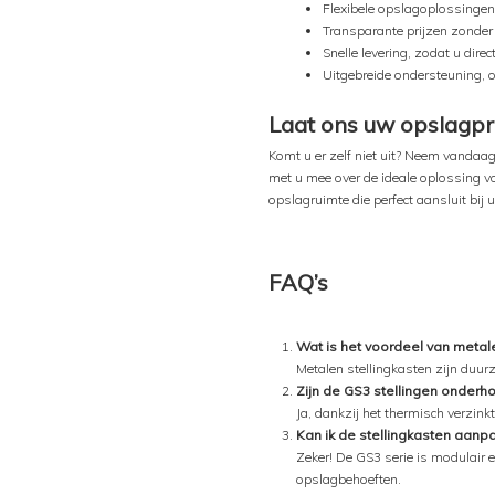
Flexibele opslagoplossingen
Transparante prijzen zonder
Snelle levering, zodat u direc
Uitgebreide ondersteuning, o
Laat ons uw opslagp
Komt u er zelf niet uit? Neem vandaa
met u mee over de ideale oplossing voo
opslagruimte die perfect aansluit bij 
FAQ’s
Wat is het voordeel van metal
Metalen stellingkasten zijn duur
Zijn de GS3 stellingen onderho
Ja, dankzij het thermisch verzin
Kan ik de stellingkasten aanp
Zeker! De GS3 serie is modulair
opslagbehoeften.