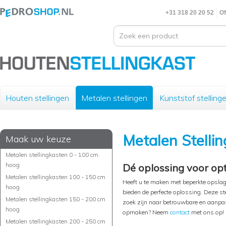
+31 318 20 20 52
Of
Houten stellingen
Metalen stellingen
Kunststof stelling
Metalen Stelli
Maak uw keuze
Metalen stellingkasten 0 - 100 cm
hoog
Dé oplossing voor opt
Metalen stellingkasten 100 - 150 cm
Heeft u te maken met beperkte opslag
hoog
bieden de perfecte oplossing. Deze ste
Metalen stellingkasten 150 - 200 cm
zoek zijn naar betrouwbare en aanpa
hoog
opmaken? Neem
contact
met ons op!
Metalen stellingkasten 200 - 250 cm