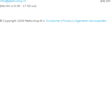
info@pedroshop.nl
(Ma t/m 
(Ma t/m vr 8.00 - 17.00 uur)
© Copyright 2026 Pedroshop B.V.
Disclaimer
|
Privacy
|
Algemene Voorwaarden