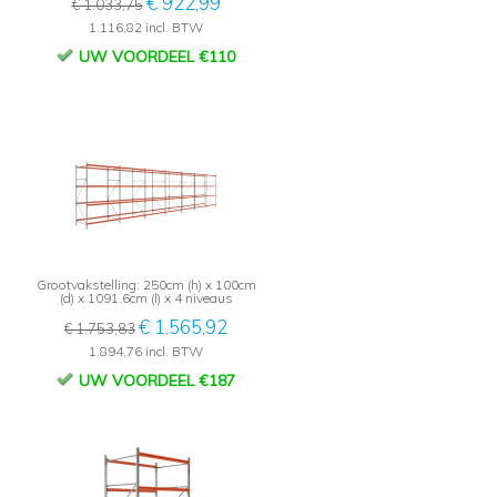
€ 922,99
€ 1.033,75
1.116,82 incl. BTW
UW VOORDEEL €110
Grootvakstelling: 250cm (h) x 100cm
(d) x 1091.6cm (l) x 4 niveaus
€ 1.565,92
€ 1.753,83
1.894,76 incl. BTW
UW VOORDEEL €187