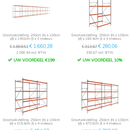
Grootvakstelling: 250cm (h) x 100cm
Grootvakstelling: 250cm (h) x 100cm
(d) x 1402cm (l) x 3 niveaus
(d) x 160.4cm (l) x 4 niveaus
€ 1.660,28
€ 280,06
€ 1.859,51
€ 313,67
2.008,94 incl. BTW
338,87 incl. BTW
UW VOORDEEL €199
UW VOORDEEL 10%
Grootvakstelling: 250cm (h) x 100cm
Grootvakstelling: 250cm (h) x 100cm
(d) x 315.6cm (l) x 4 niveaus
(d) x 470.8cm (l) x 4 niveaus