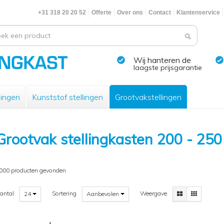
+31 318 20 20 52
Offerte
Over ons
Contact
Klantenservice
Wij hanteren de
laagste prijsgarantie
lingen
Kunststof stellingen
Grootvakstellingen
Grootvak stellingkasten 200 - 25
000 producten gevonden
antal
Sortering
Weergave
24
Aanbevolen