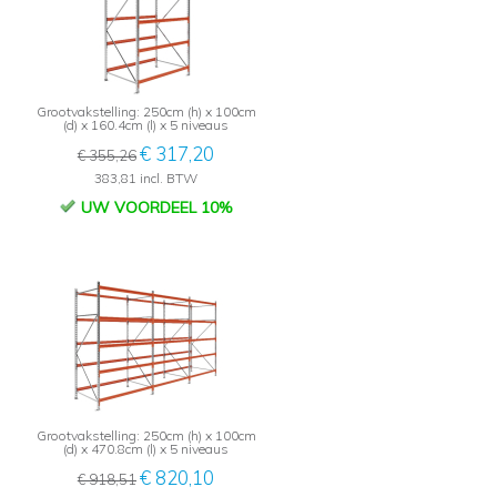
Grootvakstelling: 250cm (h) x 100cm
(d) x 160.4cm (l) x 5 niveaus
€ 317,20
€ 355,26
383,81 incl. BTW
UW VOORDEEL 10%
Grootvakstelling: 250cm (h) x 100cm
(d) x 470.8cm (l) x 5 niveaus
€ 820,10
€ 918,51