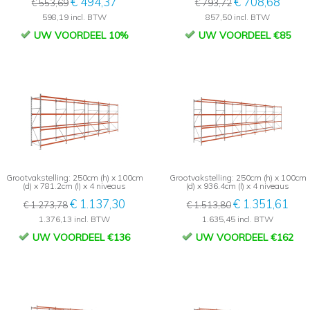
€ 494,37
€ 708,68
€ 553,69
€ 793,72
598,19 incl. BTW
857,50 incl. BTW
UW VOORDEEL 10%
UW VOORDEEL €85
Grootvakstelling: 250cm (h) x 100cm
Grootvakstelling: 250cm (h) x 100cm
(d) x 781.2cm (l) x 4 niveaus
(d) x 936.4cm (l) x 4 niveaus
€ 1.137,30
€ 1.351,61
€ 1.273,78
€ 1.513,80
1.376,13 incl. BTW
1.635,45 incl. BTW
UW VOORDEEL €136
UW VOORDEEL €162