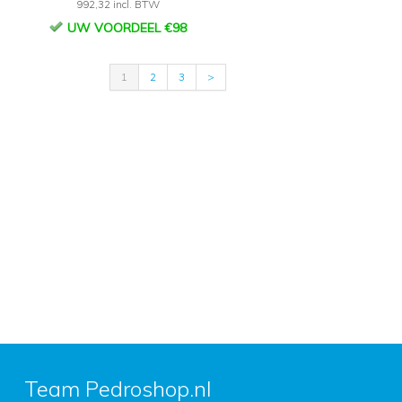
992,32 incl. BTW
UW VOORDEEL €98
1
2
3
>
Team Pedroshop.nl