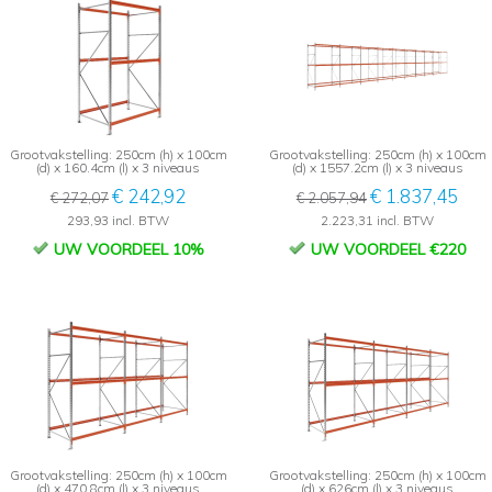
Grootvakstelling: 250cm (h) x 100cm
Grootvakstelling: 250cm (h) x 100cm
(d) x 160.4cm (l) x 3 niveaus
(d) x 1557.2cm (l) x 3 niveaus
€ 242,92
€ 1.837,45
€ 272,07
€ 2.057,94
293,93 incl. BTW
2.223,31 incl. BTW
UW VOORDEEL 10%
UW VOORDEEL €220
Grootvakstelling: 250cm (h) x 100cm
Grootvakstelling: 250cm (h) x 100cm
(d) x 470.8cm (l) x 3 niveaus
(d) x 626cm (l) x 3 niveaus