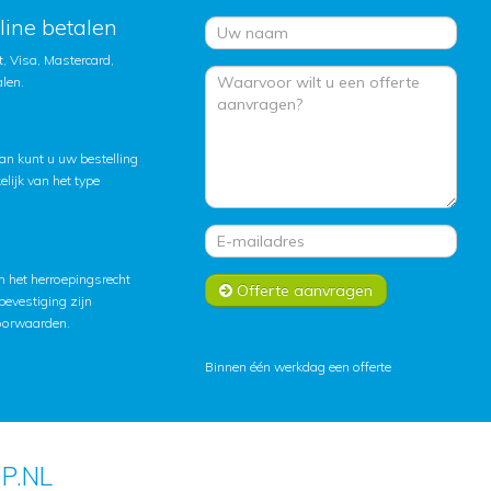
nline betalen
, Visa, Mastercard,
alen.
an kunt u uw bestelling
lijk van het type
 het herroepingsrecht
Offerte aanvragen
lbevestiging zijn
oorwaarden
.
Binnen één werkdag een offerte
P.NL