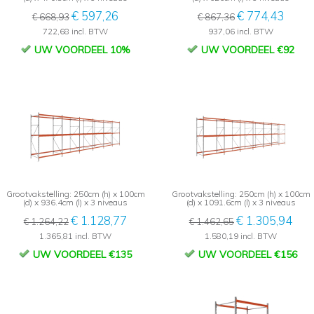
€ 597,26
€ 774,43
€ 668,93
€ 867,36
722,68 incl. BTW
937,06 incl. BTW
UW VOORDEEL 10%
UW VOORDEEL €92
Grootvakstelling: 250cm (h) x 100cm
Grootvakstelling: 250cm (h) x 100cm
(d) x 936.4cm (l) x 3 niveaus
(d) x 1091.6cm (l) x 3 niveaus
€ 1.128,77
€ 1.305,94
€ 1.264,22
€ 1.462,65
1.365,81 incl. BTW
1.580,19 incl. BTW
UW VOORDEEL €135
UW VOORDEEL €156