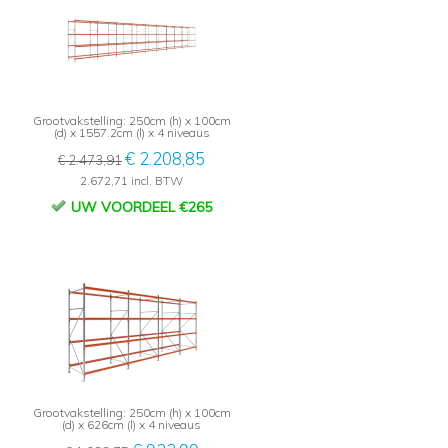
Grootvakstelling: 250cm (h) x 100cm
(d) x 1557.2cm (l) x 4 niveaus
€ 2.208,85
€ 2.473,91
2.672,71 incl. BTW
UW VOORDEEL €265
Grootvakstelling: 250cm (h) x 100cm
(d) x 626cm (l) x 4 niveaus