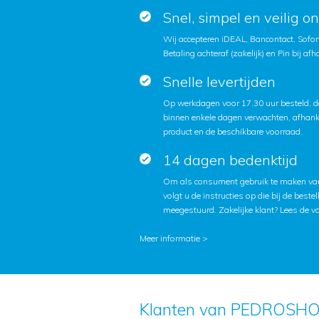
Snel, simpel en veilig o
Wij accepteren iDEAL, Bancontact, Sofort
Betaling achteraf (zakelijk) en Pin bij afh
Snelle levertijden
Op werkdagen voor 17.30 uur besteld, d
binnen enkele dagen verwachten, afhanke
product en de beschikbare voorraad.
14 dagen bedenktijd
Om als consument gebruik te maken van
volgt u de instructies op die bij de beste
meegestuurd. Zakelijke klant?
Lees de v
Meer informatie >
Klanten van PEDROSHO