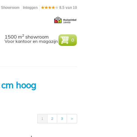
Showroom
Inloggen
8.5 van 10
2
1500 m
showroom
0
Voor kantoor en magazijn
0 cm hoog
1
2
3
>