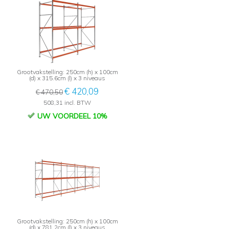
Grootvakstelling: 250cm (h) x 100cm
(d) x 315.6cm (l) x 3 niveaus
€ 420,09
€ 470,50
508,31 incl. BTW
UW VOORDEEL 10%
Grootvakstelling: 250cm (h) x 100cm
(d) x 781.2cm (l) x 3 niveaus