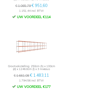
€ 951,60
€ 1.065,79
1.151,44 incl. BTW
UW VOORDEEL €114
Grootvakstelling: 250cm (h) x 100cm
(d) x 1246.8cm (l) x 3 niveaus
€ 1.483,11
€ 1.661,08
1.794,56 incl. BTW
UW VOORDEEL €177