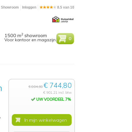
Showroom
Inloggen
8.5 van 10
2
1500 m
showroom
0
Voor kantoor en magazijn
€ 744,80
m
€ 804,38
€ 901,21 incl. btw
UW VOORDEEL 7%
A