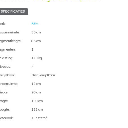
SPECIFICATIES
erk:
REA
ussenruimte:
30 cm
egmentlengte:
85 cm
egmenten:
1
elasting:
170 kg
iveaus:
4
errijdbaar:
Niet verrijdbaar
nderruimte:
12 cm
iepte:
90 cm
engte:
100 cm
oogte:
122 cm
ateriaal:
Kunststof