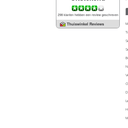
298 klanten hebben een review geschreven
Thuiswinkel Reviews
M
T
S
S
B
N
V
O
D
L
H
M