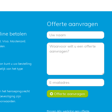
Offerte aanvragen
nline betalen
, Visa, Mastercard,
alen.
an kunt u uw bestelling
lijk van het type
 het herroepingsrecht
Offerte aanvragen
lbevestiging zijn
oorwaarden
.
Binnen één werkdag een offerte