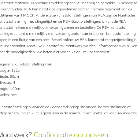
unststof materiaal is voedingsmiddelengeschikt, roestvrij en gemakkelijk schoon t
aken/houden. REA kunststof opslagsystemen komen hiermee tegemoet aan de
ichtlijnen van HACCP. Andere type kunststof stellingen van REA zijn de Nautische
unststof stelling met slingerlijst en de REA Gastro stellingen. U kunt de REA
unststof rekken makkelijk online configureren en bestellen. De REA kunststof
tellingkast kunt u makkelijk via onze configurator samenstellen. Kunststof stelling
open is een fluitje van een cent. Bestel online uw REA kunststof magazijnstelling bi
tellingspecialist. Moet uw kunststof rek maatwerk worden, informeer dan vrijblijve
aar de mogelijkheden. We heten niet voor niks de Stellingspecialist.
egevens kunststof stelling / rek:
oogte: 122cm
iepte: 90cm
iveaus: 4
engte: 100cm
ielen: nee
unststof stellingen worden ook genoemd: haccp stellingen, horeca stellingen of
chappenstelling en kunt u gebruiken in de horeca, in een koelcel of voor uw magazij
Maatwerk?
Configuratie aanpassen