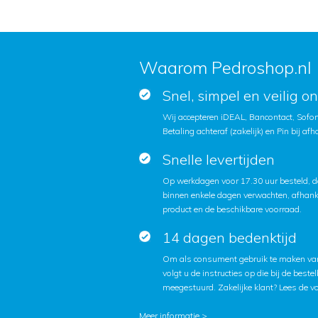
Waarom Pedroshop.nl
Snel, simpel en veilig o
Wij accepteren iDEAL, Bancontact, Sofort
Betaling achteraf (zakelijk) en Pin bij afh
Snelle levertijden
Op werkdagen voor 17.30 uur besteld, d
binnen enkele dagen verwachten, afhanke
product en de beschikbare voorraad.
14 dagen bedenktijd
Om als consument gebruik te maken van
volgt u de instructies op die bij de beste
meegestuurd. Zakelijke klant?
Lees de v
Meer informatie >