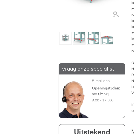
k
m
r
k
k
s
k
s
n
G
Vraag onze specialist
H
D
E-mail ons
N
L
Openingstijden:
W
ma t/m vrij
8.00 - 17.00u
K
s
Uitstekend