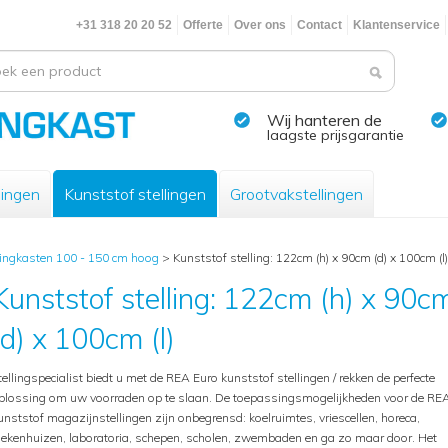
+31 318 20 20 52
Offerte
Over ons
Contact
Klantenservice
Wij hanteren de
laagste prijsgarantie
lingen
Kunststof stellingen
Grootvakstellingen
lingkasten 100 - 150 cm hoog
>
Kunststof stelling: 122cm (h) x 90cm (d) x 100cm (l)
Kunststof stelling: 122cm (h) x 90c
(d) x 100cm (l)
tellingspecialist biedt u met de REA Euro kunststof stellingen / rekken de perfecte
plossing om uw voorraden op te slaan. De toepassingsmogelijkheden voor de RE
unststof magazijnstellingen zijn onbegrensd: koelruimtes, vriescellen, horeca,
iekenhuizen, laboratoria, schepen, scholen, zwembaden en ga zo maar door. Het