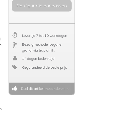
e
Configuratie aanpassen
Levertijd 7 tot 10 werkdagen
j
nd
Bezorgmethode: begane
grond, via trap of lift
14 dagen bedenktijd
Gegarandeerd de beste prijs
Deel dit artikel met anderen
n.