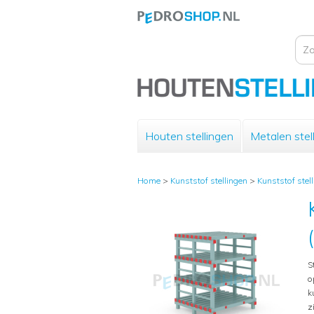
Houten stellingen
Metalen stel
Home
>
Kunststof stellingen
>
Kunststof stel
S
o
k
z