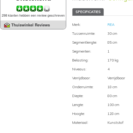
SPECIFICATIES
298 klanten hebben een review geschreven
Thuiswinkel Reviews
Merk:
REA
Tussenruimte:
30 cm
Segmentlengte:
85 cm
Segmenten:
1
Belasting:
170 kg
Niveaus:
4
Verrijdbaar:
Verrijdbaar
Onderruimte:
18 cm
Diepte:
80 cm
Lengte:
100 cm
Hoogte:
128 cm
Materiaal:
Kunststof