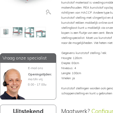
kunststof materiaal is voedingsmiddel
maken/houden. REA kunststof opsla
richtlijnen van HACCP. Andere type k
kunststof stelling met slingerlijst e
kunststof rekken makkelijk online con
stellingkast kunt u makkelijk via onze
kopen is een fluitje van een cent. Bes
stellingspecialist. Moet uw kunststof
naar de mogelijkheden. We heten niet v
Gegevens kunststof stelling / rek:
Vraag onze specialist
Hoogte: 128cm
Diepte: 80cm
E-mail ons
Niveaus: 4
Lengte: 100cm
Openingstijden:
Wielen: ja
ma t/m vrij
8.00 - 17.00u
Kunststof stellingen worden ook genoe
schappenstelling en kunt u gebruiken 
Uitstekend
Maatwerk?
Configu