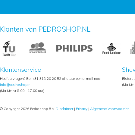
Klanten van PEDROSHOP.NL
Klantenservice
Sho
Heeft u vragen? Bel +31 318 20 20 52 of stuur een e-mail naar
Elsters
info@pedroshop.nl
(Ma t/m 
(Ma t/m vr 8.00 - 17.00 uur)
© Copyright 2026 Pedroshop B.V.
Disclaimer
|
Privacy
|
Algemene Voorwaarden