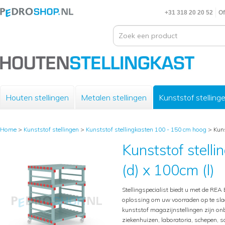
+31 318 20 20 52
Of
Houten stellingen
Metalen stellingen
Kunststof stelling
Home
>
Kunststof stellingen
>
Kunststof stellingkasten 100 - 150 cm hoog
>
Kuns
Kunststof stell
(d) x 100cm (l)
Stellingspecialist biedt u met de REA 
oplossing om uw voorraden op te sl
kunststof magazijnstellingen zijn onb
ziekenhuizen, laboratoria, schepen,